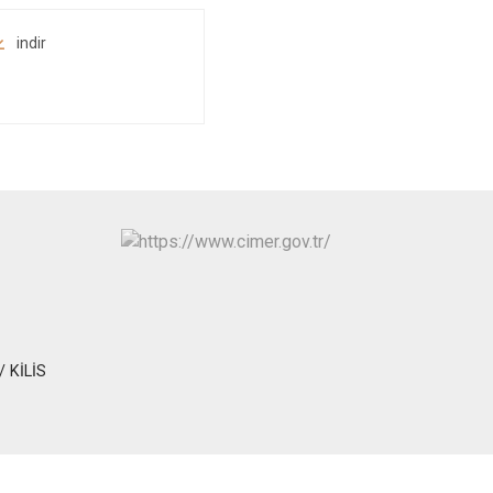
indir
/ KİLİS